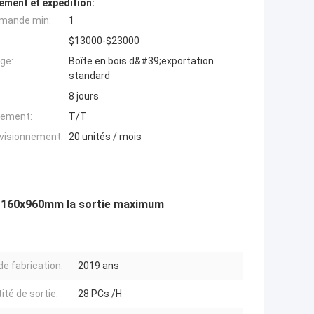
ement et expédition:
mande min:
1
$13000-$23000
ge:
Boîte en bois d&#39;exportation
standard
8 jours
iement:
T/T
ovisionnement:
20 unités / mois
 1160x960mm la sortie maximum
de fabrication:
2019 ans
ité de sortie:
28 PCs /H