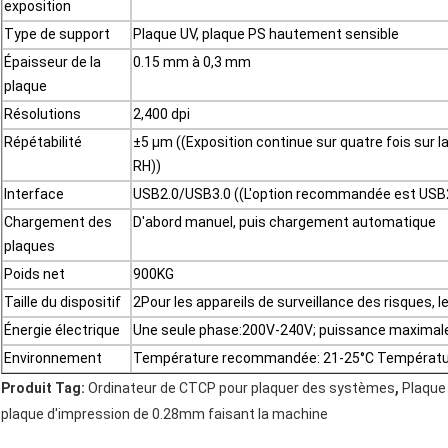
exposition
Type de support
Plaque UV, plaque PS hautement sensible
Épaisseur de la
0.15 mm à 0,3 mm
plaque
Résolutions
2,400 dpi
Répétabilité
±5 μm ((Exposition continue sur quatre fois sur
RH))
Interface
USB2.0/USB3.0 ((L'option recommandée est USB
Chargement des
D'abord manuel, puis chargement automatique
plaques
Poids net
900KG
Taille du dispositif
2Pour les appareils de surveillance des risques, 
Énergie électrique
Une seule phase:200V-240V; puissance maximale 
Environnement
Température recommandée: 21-25°C Température
,
Produit Tag:
Ordinateur de CTCP pour plaquer des systèmes
Plaque
plaque d'impression de 0.28mm faisant la machine