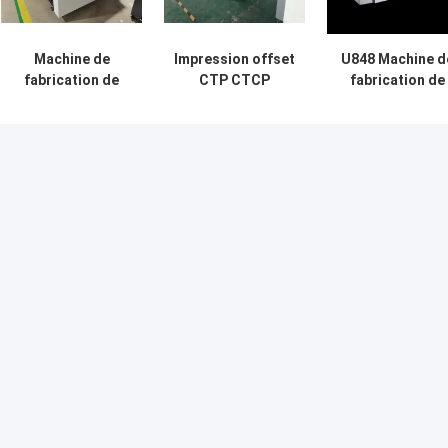
Machine de
Impression offset
U848 Machine d
fabrication de
CTP CTCP
fabrication de
plaques par
Machine de
plaques CTCP
ordinateur UV
fabrication de
0,15 mm avec 4
CTP, machine de
plaques haute
lasers importé
fabrication de
précision
plaques CTCP
semi-
automatique