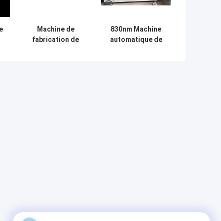
e
Machine de
830nm Machine
fabrication de
automatique de
plaques CTCP UV
fabrication de
8
CTP à imagerie
plaques CTCP
s
laser, 220V, haute
durabilité