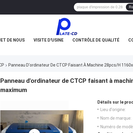
Re
JET DE NOUS
VISITE D'USINE
CONTRÔLE DE QUALITÉ
C
CP
Panneau D'ordinateur De CTCP Faisant À Machine 28pcs/H 116
Panneau d'ordinateur de CTCP faisant à mach
maximum
Détails sur le prod
Lieu d'origine:
Nom de marque:
Numéro de modèl