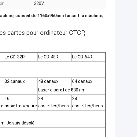
on:
220V
machine
,
conseil de 1160x960mm faisant la machine
,
des cartes pour ordinateur CTCP,
Le CD-32R
Le CD-48R
Le CD-64R
32 canaux
48 canaux
64 canaux
Laser discret de 830 nm
16
24
28
re
assiettes/heure
assiettes/heure
assiettes/heure
mm. Je suis désolé.