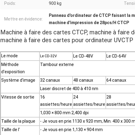
Poids:
900 kg
Tensi
Panneau d'ordinateur de CTCP faisant la 
Mettre en évidence:
machine d'impression de 28pcs/H CTCP
Machine à faire des cartes CTCP, machine à faire 
machine à faire des cartes pour ordinateur UVCTP
Le mode
Le CD-48V
Le CD-64V
Le CD-32V
Méthode
Tambour externe
d'exposition
Système d'image
32 canaux
48 canaux
64 canaux
Laser discret de 400 à 410 nm
Vitesse de sortie
16
24
28
assiettes/heure
assiettes/heure
assiettes/heu
1,030 × 800 mm 2,400 dpi
Taille de la plaque
- Je vous en prie.1130 x 920 mm, Min. 400 x 300 
Taille de l'
- Je vous en prie.1,130 × 904 mm