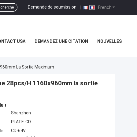
Demande de soumission
|
French
cherche
ONTACT USA
DEMANDEZ UNE CITATION
NOUVELLES
0x960mm La Sortie Maximum
ine 28pcs/H 1160x960mm la sortie
uit:
Shenzhen
PLATE-CD
e:
CD-64V