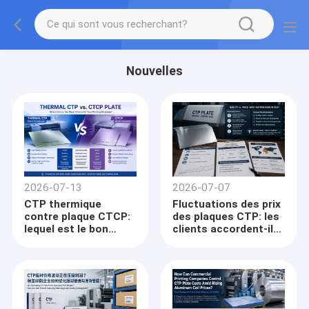
Nouvelles
2026-07-13
2026-07-07
CTP thermique
Fluctuations des prix
contre plaque CTCP:
des plaques CTP: les
lequel est le bon
clients accordent-ils
choix pour votre
la priorité à la qualité
entreprise
plutôt qu'au coût en
d'impression?
2026?