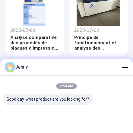
Espagne ?
2025-07-03
2025-07-03
Analyse comparative
Principe de
des procédés de
fonctionnement et
plaques d'impression
analyse des
PS et CTP
avantages de la
machine de
fabrication de
Jenny
plaques CTP
2:58 AM
Good day, what product are you looking for?
2023-06-26
2023-06-26
Ce qui est
Matériel de plat de
technologie sensible
PCT et sa méthode
thermique de PCT
de production