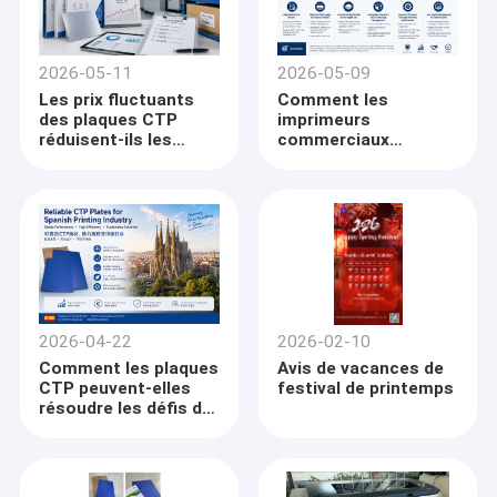
2026-05-11
2026-05-09
Les prix fluctuants
Comment les
des plaques CTP
imprimeurs
réduisent-ils les
commerciaux
marges
peuvent-ils contrôler
bénéficiaires ?
les coûts des
Comment les
plaques CTP dans un
imprimantes
contexte de hausse
d’étiquettes
des prix des bobines
améliorent-elles
d'aluminium?
l’utilisation des
plaques et la gestion
des stocks ?
2026-04-22
2026-02-10
Comment les plaques
Avis de vacances de
CTP peuvent-elles
festival de printemps
résoudre les défis de
stabilité et
d'efficacité dans
l'industrie de
l'imprimerie en