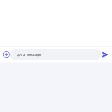
2023-06-26
Exigences de marche
de PCT pour la plaque
d'impression de
Digital
Aperçu
Au sujet de
Contactez-
Desktop
nous
nous
Site
Plan du
Politique en matière de protection de
site
la vie privée
Photo
Qualité
Machine de fabrication de plat de PCT
Usine De
Chine.Copyright © 2026 Chuangda (Shenzhen) Printing Equipment
Group. All Rights Reserved.
Video Call
Audio Call