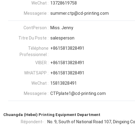
WeChat :
13728619758
Messagerie :
summer.ctp@cd-printing.com
ContPerson :
Miss. Jenny
Titre Du Poste :
salesperson
Téléphone
+8615813828491
Professionnel :
VIBER :
+8615813828491
WHATSAPP :
+8615813828491
WeChat :
15813828491
Messagerie :
CTPplate1@cd-printing.com
Chuangda (Hebei) Printing Equipment Department
Répondent- :
No. 9, South of National Road 107, Dingxing Co