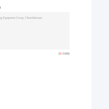
s
(
0
/ 3000)