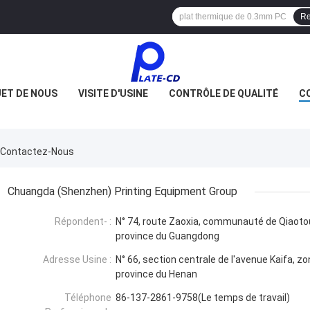
Re
JET DE NOUS
VISITE D'USINE
CONTRÔLE DE QUALITÉ
C
p Contactez-Nous
Chuangda (Shenzhen) Printing Equipment Group
Répondent- :
N° 74, route Zaoxia, communauté de Qiaotou, 
province du Guangdong
Adresse Usine :
N° 66, section centrale de l'avenue Kaifa, z
province du Henan
Téléphone
86-137-2861-9758(Le temps de travail)