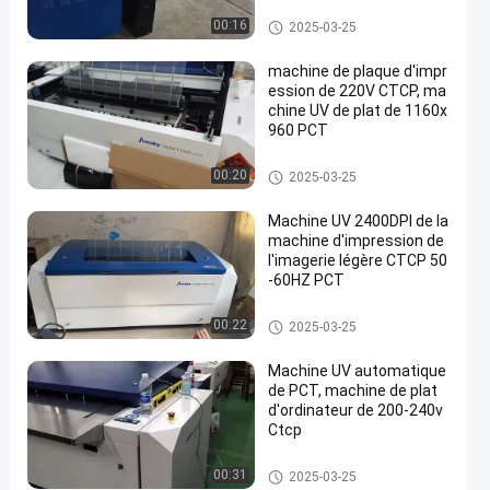
Machine d'impression de plaq
00:16
2025-03-25
ues CTCP
machine de plaque d'impr
ession de 220V CTCP, ma
chine UV de plat de 1160x
960 PCT
Machine d'impression de plaq
00:20
2025-03-25
ues CTCP
Machine UV 2400DPI de la
machine d'impression de
l'imagerie légère CTCP 50
-60HZ PCT
Machine d'impression de plaq
00:22
2025-03-25
ues CTCP
Machine UV automatique
de PCT, machine de plat
d'ordinateur de 200-240v
Ctcp
Machine d'impression de plaq
00:31
2025-03-25
ues CTCP