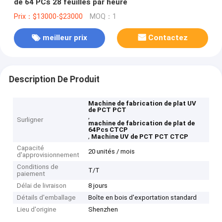
de 64 PCs 28 feuilles par heure
Prix：$13000-$23000
MOQ：1
meilleur prix
Contactez
Description De Produit
Machine de fabrication de plat UV
de PCT PCT
,
Surligner
machine de fabrication de plat de
64Pcs CTCP
,
Machine UV de PCT PCT CTCP
Capacité
20 unités / mois
d'approvisionnement
Conditions de
T/T
paiement
Délai de livraison
8 jours
Détails d'emballage
Boîte en bois d'exportation standard
Lieu d'origine
Shenzhen