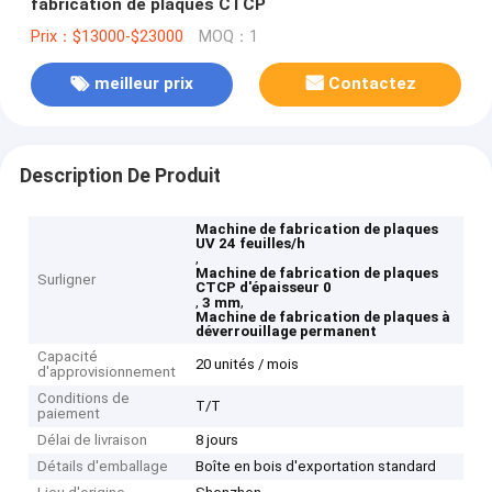
fabrication de plaques CTCP
Prix：$13000-$23000
MOQ：1
meilleur prix
Contactez
Description De Produit
Machine de fabrication de plaques
UV 24 feuilles/h
,
Machine de fabrication de plaques
Surligner
CTCP d'épaisseur 0
,
,
3 mm
Machine de fabrication de plaques à
déverrouillage permanent
Capacité
20 unités / mois
d'approvisionnement
Conditions de
T/T
paiement
Délai de livraison
8 jours
Détails d'emballage
Boîte en bois d'exportation standard