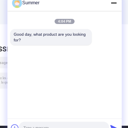
durabilité
Summer
4:04 PM
Good day, what product are you looking 
for?
SSEZ UN MESSAGE