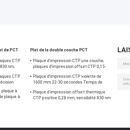
fabrication de
précision
plaques CTCP
semi-
automatique
LAI
at de PCT
Plat de la double couche PCT
plaques CTP
Plaque d'impression CTP une couche,
 830 nm,
plaques d'impression offset CTP 0,15-
0,28 mm
laques CTP
Plaque d'impression CTP violette de
récision
1600 mm 22-30 secondes Temps de
développement
 plaque à
Plaque d'impression offset thermique
e plaque à
CTP positive 0,28 mm, sensibilité 830 nm