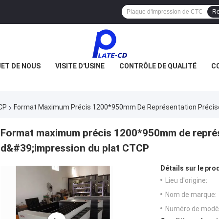
Re
JET DE NOUS
VISITE D'USINE
CONTRÔLE DE QUALITÉ
C
CP
Format Maximum Précis 1200*950mm De Représentation Précise
Format maximum précis 1200*950mm de représ
d&#39;impression du plat CTCP
Détails sur le prod
Lieu d'origine:
Nom de marque:
Numéro de modèl