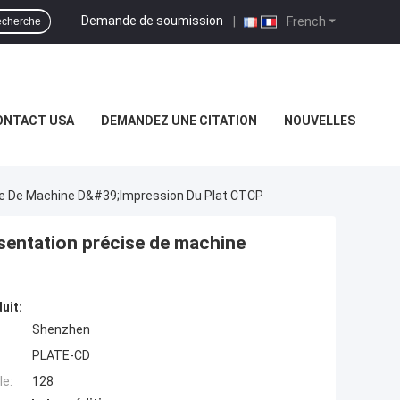
Demande de soumission
|
French
cherche
ONTACT USA
DEMANDEZ UNE CITATION
NOUVELLES
 De Machine D&#39;impression Du Plat CTCP
entation précise de machine
uit:
Shenzhen
PLATE-CD
e:
128