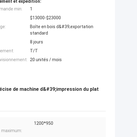
ement et expédition:
mande min:
1
$13000-$23000
ge:
Boîte en bois d&#39;exportation
standard
8 jours
iement:
T/T
ovisionnement:
20 unités / mois
cise de machine d&#39;impression du plat
1200*950
e maximum: