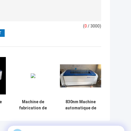
(
0
/ 3000)
e
Machine de
830nm Machine
fabrication de
automatique de
plaques CTCP UV
fabrication de
8
CTP à imagerie
plaques CTCP
s
laser, 220V, haute