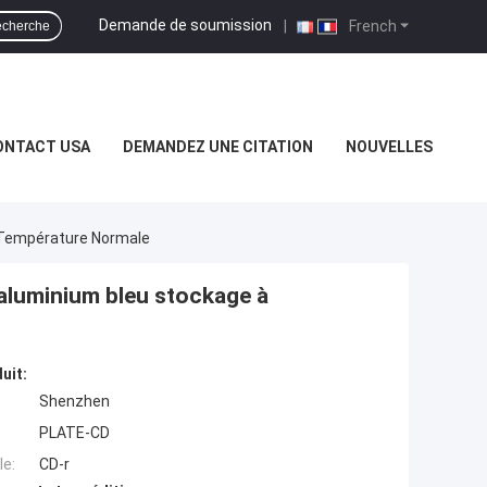
Demande de soumission
|
French
cherche
ONTACT USA
DEMANDEZ UNE CITATION
NOUVELLES
 Température Normale
aluminium bleu stockage à
uit:
Shenzhen
PLATE-CD
e:
CD-r