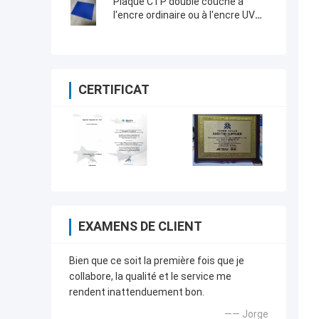
Plaque CTP double couche à
l'encre ordinaire ou à l'encre UV
avec source lumineuse sensible à
830 nm
CERTIFICAT
EXAMENS DE CLIENT
Bien que ce soit la première fois que je
collabore, la qualité et le service me
rendent inattenduement bon.
—— Jorge