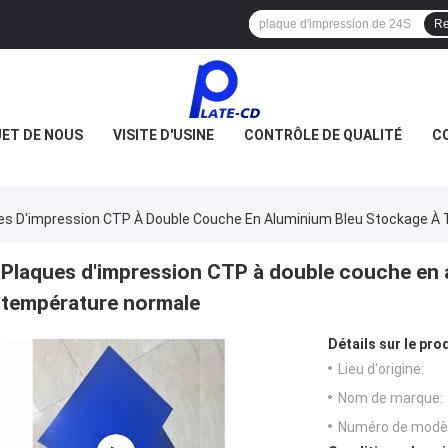
Re
JET DE NOUS
VISITE D'USINE
CONTRÔLE DE QUALITÉ
C
es D'impression CTP À Double Couche En Aluminium Bleu Stockage À
Plaques d'impression CTP à double couche en 
température normale
Détails sur le prod
Lieu d'origine:
Nom de marque:
Numéro de modèl