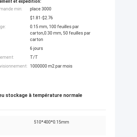
ement et expédition:
mande min:
place 3000
$1.81-$2.76
ge:
0.15 mm, 100 feuilles par
carton,0.30 mm, 50 feuilles par
carton
6 jours
iement:
T/T
ovisionnement:
1000000 m2 par mois
leu stockage à température normale
510*400*0.15mm