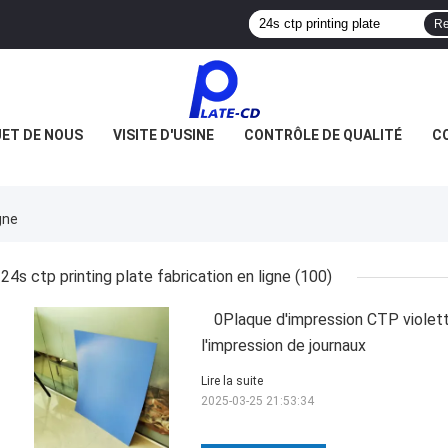
Re
JET DE NOUS
VISITE D'USINE
CONTRÔLE DE QUALITÉ
C
gne
24s ctp printing plate fabrication en ligne
(100)
0Plaque d'impression CTP viole
l'impression de journaux
Lire la suite
2025-03-25 21:53:34