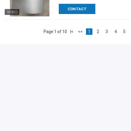
CONTACT
Page 1 of 10
|<
<<
1
2
3
4
5