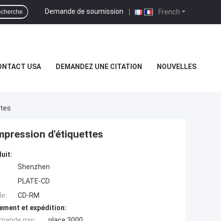
Demande de soumission
|
French
cherche
ONTACT USA
DEMANDEZ UNE CITATION
NOUVELLES
ttes
mpression d'étiquettes
uit:
Shenzhen
PLATE-CD
e:
CD-RM
ement et expédition:
mande min:
place 3000