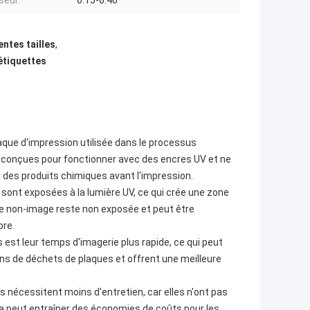
seur:
0.15-0.40
entes tailles
,
étiquettes
s
que d'impression utilisée dans le processus
t conçues pour fonctionner avec des encres UV et ne
 des produits chimiques avant l'impression.
sont exposées à la lumière UV, ce qui crée une zone
one non-image reste non exposée et peut être
pre.
est leur temps d'imagerie plus rapide, ce qui peut
ns de déchets de plaques et offrent une meilleure
 nécessitent moins d'entretien, car elles n'ont pas
a peut entraîner des économies de coûts pour les