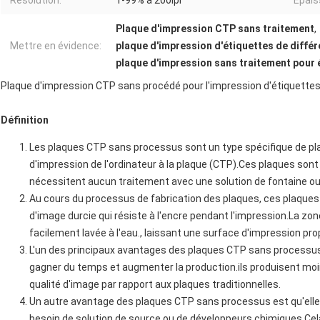
Résolution:
1-99% à 200lpi
Épais
Plaque d'impression CTP sans traitement
,
Mettre en évidence:
plaque d'impression d'étiquettes de différ
plaque d'impression sans traitement pour 
Plaque d'impression CTP sans procédé pour l'impression d'étiquette
Définition
Les plaques CTP sans processus sont un type spécifique de pla
d'impression de l'ordinateur à la plaque (CTP).Ces plaques son
nécessitent aucun traitement avec une solution de fontaine ou
Au cours du processus de fabrication des plaques, ces plaques 
d'image durcie qui résiste à l'encre pendant l'impression.La z
facilement lavée à l'eau., laissant une surface d'impression pro
L'un des principaux avantages des plaques CTP sans processus 
gagner du temps et augmenter la production.ils produisent moi
qualité d'image par rapport aux plaques traditionnelles.
Un autre avantage des plaques CTP sans processus est qu'elles
besoin de solution de source ou de développeurs chimiques.Cel