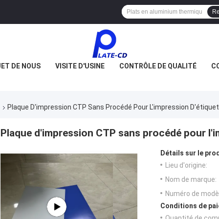
Re
JET DE NOUS
VISITE D'USINE
CONTRÔLE DE QUALITÉ
C
s
Plaque D'impression CTP Sans Procédé Pour L'impression D'étique
Plaque d'impression CTP sans procédé pour l'i
Détails sur le prod
Lieu d'origine:
Nom de marque:
Numéro de modèl
Conditions de pai
Quantité de com