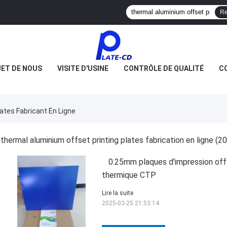
Re
JET DE NOUS
VISITE D'USINE
CONTRÔLE DE QUALITÉ
C
ates Fabricant En Ligne
thermal aluminium offset printing plates fabrication en ligne
(20
0.25mm plaques d'impression off
thermique CTP
Lire la suite
2025-03-25 21:53:14