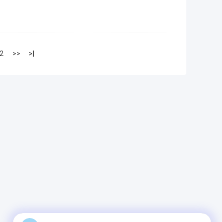
2
>>
>|