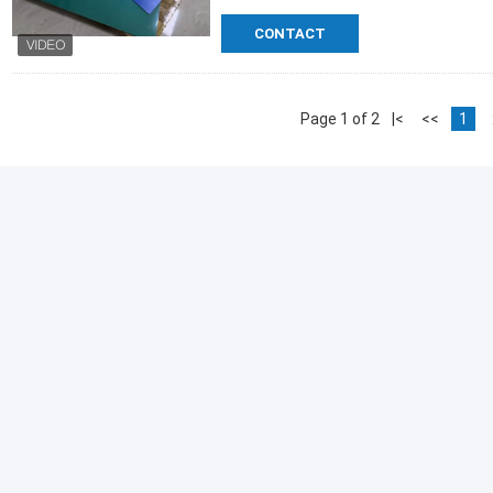
CONTACT
Page 1 of 2
|<
<<
1