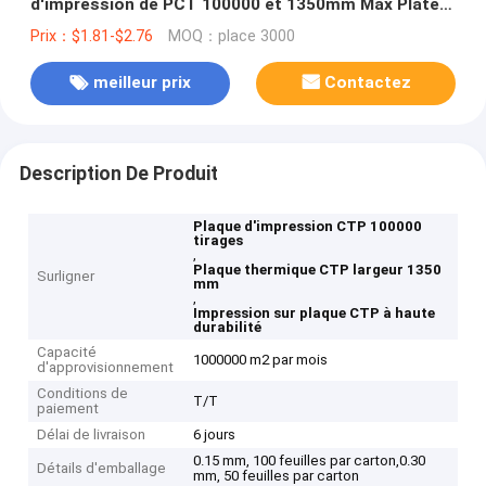
d'impression de PCT 100000 et 1350mm Max Plate
Width
Prix：$1.81-$2.76
MOQ：place 3000
meilleur prix
Contactez
Description De Produit
Plaque d'impression CTP 100000
tirages
,
Plaque thermique CTP largeur 1350
Surligner
mm
,
Impression sur plaque CTP à haute
durabilité
Capacité
1000000 m2 par mois
d'approvisionnement
Conditions de
T/T
paiement
Délai de livraison
6 jours
0.15 mm, 100 feuilles par carton,0.30
Détails d'emballage
mm, 50 feuilles par carton