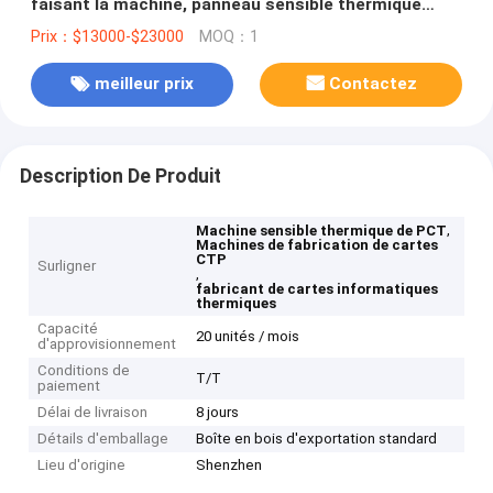
faisant la machine, panneau sensible thermique
d'ordinateur faisant la machine
Prix：$13000-$23000
MOQ：1
meilleur prix
Contactez
Description De Produit
,
Machine sensible thermique de PCT
Machines de fabrication de cartes
CTP
Surligner
,
fabricant de cartes informatiques
thermiques
Capacité
20 unités / mois
d'approvisionnement
Conditions de
T/T
paiement
Délai de livraison
8 jours
Détails d'emballage
Boîte en bois d'exportation standard
Lieu d'origine
Shenzhen