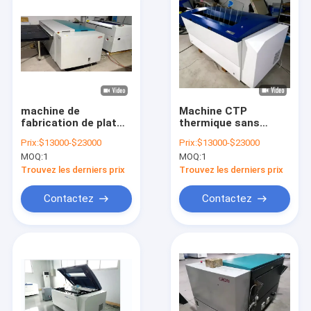
machine de
Machine CTP
fabrication de plat
thermique sans
thermique
traitement, machine
Prix:
$13000-$23000
Prix:
$13000-$23000
d'ordinateur de la
de fabrication de
MOQ:
1
MOQ:
1
machine
plaques CTP par
5200*1200*1050mm
ordinateur
Trouvez les derniers prix
Trouvez les derniers prix
de 220V PCT
Contactez
Contactez
Maison
Produits
Exposition de VR