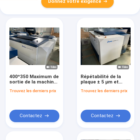
Donnez votre exigence
400*350 Maximum de
Répétabilité de la
sortie de la machine
plaque ± 5 μm et
thermique CTP
sortie maximale
Trouvez les derniers prix
Trouvez les derniers prix
1130*930 Maximum
1130*930 Machine
de sortie 1000 kg
thermique de CTP
Poids de l'hôte pour
TP4664G pour des
une impression
solutions
précise
d'impression de
Contactez
Contactez
précision