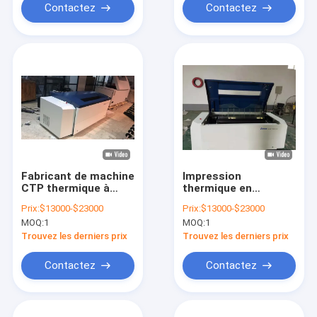
d&#39;ordinateur
Contactez
Contactez
Fabricant de machine
Impression
CTP thermique à
thermique en
plaque de 0,15 mm
aluminium de Flexo
Prix:
$13000-$23000
Prix:
$13000-$23000
d'épaisseur pour
de l&#39;ordinateur
MOQ:
1
MOQ:
1
l'impression offset
830nm de machine
1100KG
de PCT à grande
Trouvez les derniers prix
Trouvez les derniers prix
vitesse
Contactez
Contactez