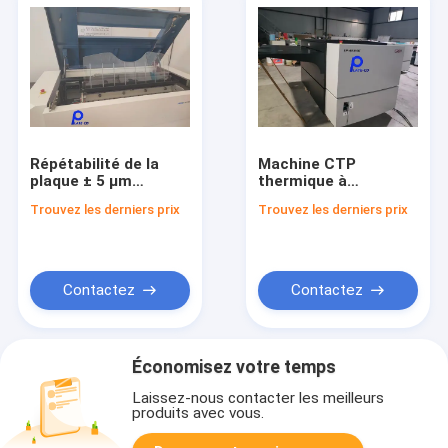
Répétabilité de la
Machine CTP
plaque ± 5 μm
thermique à
Machine CTP
température
Trouvez les derniers prix
Trouvez les derniers prix
thermique TP4664
intérieure constante
entièrement
de 20 °C avec une
automatique conçue
répétabilité de tôle
pour la fabrication de
de ± 5 μm et produit
plaques et des
d'emballage
Contactez
Contactez
résultats
informatique pour la
d'impression
production de tôles
supérieurs
Économisez votre temps
Laissez-nous contacter les meilleurs
produits avec vous.