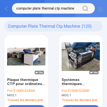
Computer Plate Thermal Ctp Machine
(120)
Plaque thermique
Systèmes
CTP pour ordinateur,
thermiques
max. 1130x880mm
complètement
Prix:
$13000-$23000
Prix:
$13000-$23000
automatiques de
MOQ:
1
MOQ:
1
machine de 0.15-
0.28mm PCT pour la
Trouvez les derniers prix
Trouvez les derniers prix
fabrication de plat