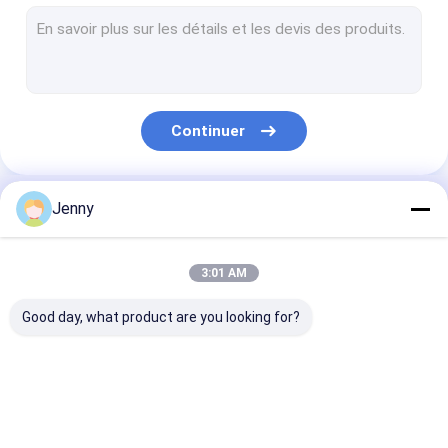
Machine d'impression de plaques CTCP
plat thermique de PCT
Ordinateur pour plaquer la machine
Continuer
Plaques d'impression de Processless
Plat de la double couche PCT
Jenny
Nos Catégories
Plaques d'impression de CTCP
3:01 AM
Plat UV de PCT
Good day, what product are you looking for?
Plat de picoseconde
Imprimante numérique
Machine de
machine thermique
Machine
fabrication de plat
CTP
d'impression d
de PCT
plaques CTCP