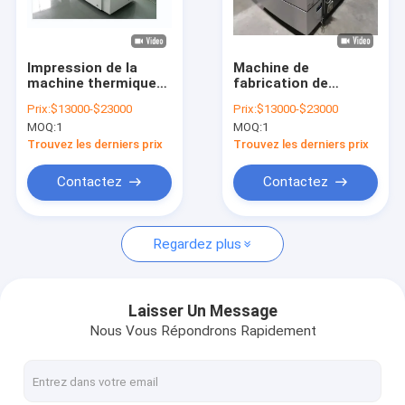
Au sujet de nous
Visite d'usine
Impression de la
Machine de
machine thermique
fabrication de
Contrôle de qualité
de PCT, machine de
plaques
Prix:
$13000-$23000
Prix:
$13000-$23000
fabrication de plat
électroniques à CTP
MOQ:
1
MOQ:
1
d'ordinateur
thermique 220v
Contact USA
Trouvez les derniers prix
Trouvez les derniers prix
Nouvelles
Contactez
Contactez
Cas
Regardez plus
Demandez une citation
Laisser Un Message
Nous Vous Répondrons Rapidement
Machine de fabrication de plat de PCT
machine thermique CTP