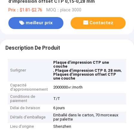
d'impression offset CTP 0,15-0,28 mm
Prix：$1.81-$2.76
MOQ：place 3000
meilleur prix
Contactez
Description De Produit
Plaque d'impression CTP une
couche
Surligner
,
,
,
Plaque d'impression CTP 0
28 mm
Plaques d'impression offset CTP
une couche
Capacité
2000000㎡/moth
d'approvisionnement
Conditions de
T/T
paiement
Délai de livraison
6 jours
Emballé dans le carton, 70 morceaux
Détails d'emballage
par palette
Lieu d'origine
Shenzhen