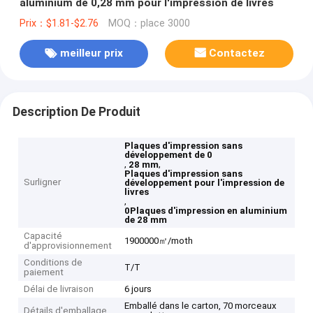
aluminium de 0,28 mm pour l'impression de livres
Prix：$1.81-$2.76
MOQ：place 3000
meilleur prix
Contactez
Description De Produit
Plaques d'impression sans
développement de 0
,
,
28 mm
Plaques d'impression sans
Surligner
développement pour l'impression de
livres
,
0Plaques d'impression en aluminium
de 28 mm
Capacité
1900000㎡/moth
d'approvisionnement
Conditions de
T/T
paiement
Délai de livraison
6 jours
Emballé dans le carton, 70 morceaux
Détails d'emballage