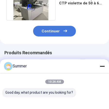
CTP violette de 50 à 60
Hz toute neuve.
Continuer
Produits Recommandés
Summer
10:26 AM
Good day, what product are you looking for?
2300 1255 1200 mm
Maximum de sortie
Machine CTP
Machine
1130 930 Machine de
thermique à
d'impression
fabrication
température