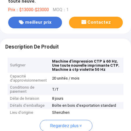
toute neuve.
Prix：$13000-$23000
MOQ：1
meilleur prix
Contactez
Description De Produit
,
Machine d'impression CTP à 60 Hz
Surligner
,
Une toute nouvelle imprimante CTP
Machine à ctp violette 50 Hz
Capacité
20 unités / mois
d'approvisionnement
Conditions de
T/T
paiement
Délai de livraison
8 jours
Détails d'emballage
Boîte en bois d'exportation standard
Lieu d'origine
Shenzhen
Regardez plus