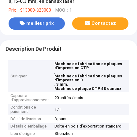
0,15-0,3 mm, 48 canaux laser
Prix：$13000-$23000
MOQ：1
meilleur prix
Contactez
Description De Produit
Machine de fabrication de plaques
d'impression CTP
,
Surligner
Machine de fabrication de plaques
d'impression 0
,
,
3 mm
Machine de plaque CTP 48 canaux
Capacité
20 unités / mois
d'approvisionnement
Conditions de
T/T
paiement
Délai de livraison
8 jours
Détails d'emballage
Boîte en bois d'exportation standard
Lieu d'origine
Shenzhen