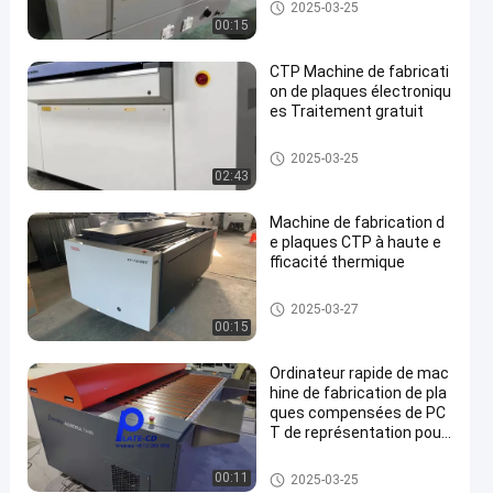
Ordinateur pour plaquer la ma
2025-03-25
chine
00:15
CTP Machine de fabricati
on de plaques électroniqu
es Traitement gratuit
Ordinateur pour plaquer la ma
2025-03-25
chine
02:43
Machine de fabrication d
e plaques CTP à haute e
fficacité thermique
Ordinateur pour plaquer la ma
2025-03-27
chine
00:15
Ordinateur rapide de mac
hine de fabrication de pla
ques compensées de PC
T de représentation pour
plaquer la compensation
1270dpi
Ordinateur pour plaquer la ma
00:11
2025-03-25
chine