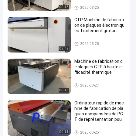
Ordinateur pour plaquer la ma
00:15
2025-03-25
chine
CTP Machine de fabricati
on de plaques électroniqu
es Traitement gratuit
Ordinateur pour plaquer la ma
2025-03-25
chine
02:43
Machine de fabrication d
e plaques CTP à haute e
fficacité thermique
Ordinateur pour plaquer la ma
2025-03-27
chine
00:15
Ordinateur rapide de mac
hine de fabrication de pla
ques compensées de PC
T de représentation pour
plaquer la compensation
1270dpi
Ordinateur pour plaquer la ma
00:11
2025-03-25
chine