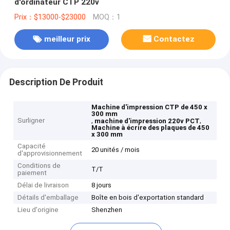
d'ordinateur CTP 220v
Prix：$13000-$23000
MOQ：1
meilleur prix
Contactez
Description De Produit
Machine d'impression CTP de 450 x
300 mm
Surligner
,
,
machine d'impression 220v PCT
Machine à écrire des plaques de 450
x 300 mm
Capacité
20 unités / mois
d'approvisionnement
Conditions de
T/T
paiement
Délai de livraison
8 jours
Détails d'emballage
Boîte en bois d'exportation standard
Lieu d'origine
Shenzhen