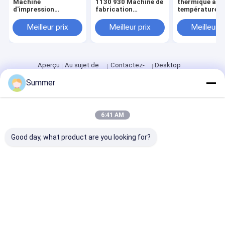
Machine
1130 930 Machine de
thermique à
d'impression
fabrication
température
thermique
thermique de
intérieure con
entièrement
plaques offrant une
de 20 °C avec 
Meilleur prix
Meilleur prix
Meilleur p
automatique offrant
dimension physique
répétabilité de
une impression
2300 1255 1200 mm
de ± 5 μm et p
cohérente sur
optimisée pour la
d'emballage
différentes tailles et
fabrication de
informatique p
matériaux
plaques
production de 
Aperçu
Au sujet de
Contactez-
Desktop
d'étiquettes
nous
nous
Site
Summer
Plan du
Politique en matière de protection de
site
la vie privée
Qualité
Machine de fabrication de plat de PCT
Usine De
Chine.Copyright © 2026 Chuangda (Shenzhen) Printing Equipment
6:41 AM
Group. All Rights Reserved.
Good day, what product are you looking for?
Maison
Produits
Exposition de VR