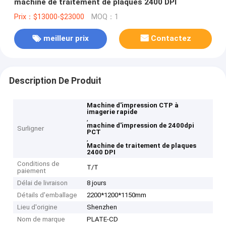
machine de traitement de plaques 2400 DPI
Prix：$13000-$23000
MOQ：1
meilleur prix
Contactez
Description De Produit
Machine d'impression CTP à
imagerie rapide
,
machine d'impression de 2400dpi
Surligner
PCT
,
Machine de traitement de plaques
2400 DPI
Conditions de
T/T
paiement
Délai de livraison
8 jours
Détails d'emballage
2200*1200*1150mm
Lieu d'origine
Shenzhen
Nom de marque
PLATE-CD