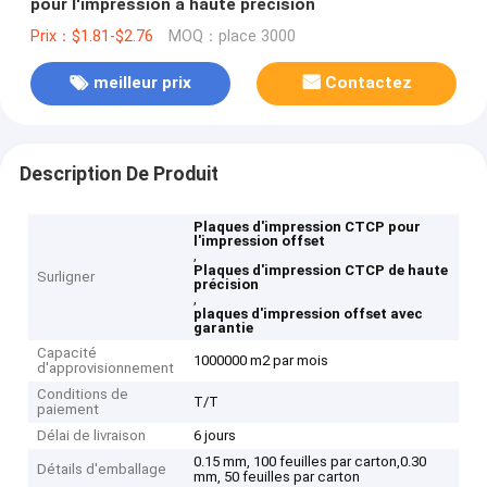
pour l'impression à haute précision
Prix：$1.81-$2.76
MOQ：place 3000
meilleur prix
Contactez
Description De Produit
Plaques d'impression CTCP pour
l'impression offset
,
Plaques d'impression CTCP de haute
Surligner
précision
,
plaques d'impression offset avec
garantie
Capacité
1000000 m2 par mois
d'approvisionnement
Conditions de
T/T
paiement
Délai de livraison
6 jours
0.15 mm, 100 feuilles par carton,0.30
Détails d'emballage
mm, 50 feuilles par carton