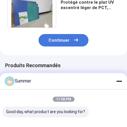
Protégé contre le plat UV
excentré léger de PCT,
épaisseur du plat 0.15-
0.3mm de CTCP
Continuer
Produits Recommandés
Summer
11:58 PM
Good day, what product are you looking for?
Plaques d'impression
0Plaque
Plaques d'imp
UV CTP avec qualité
d'impression CTCP
en aluminium