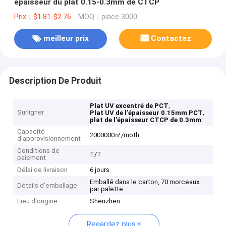
épaisseur du plat 0.15-0.3mm de CTCP
Prix：$1.81-$2.76
MOQ：place 3000
meilleur prix
Contactez
Description De Produit
,
Plat UV excentré de PCT
Surligner
,
Plat UV de l'épaisseur 0.15mm PCT
plat de l'épaisseur CTCP de 0.3mm
Capacité
2000000㎡/moth
d'approvisionnement
Conditions de
T/T
paiement
Délai de livraison
6 jours
Emballé dans le carton, 70 morceaux
Détails d'emballage
par palette
Lieu d'origine
Shenzhen
Regardez plus