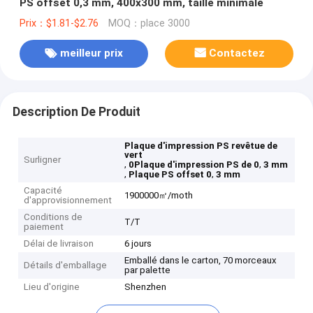
PS offset 0,3 mm, 400x300 mm, taille minimale
Prix：$1.81-$2.76
MOQ：place 3000
meilleur prix
Contactez
Description De Produit
Plaque d'impression PS revêtue de
vert
Surligner
,
,
0Plaque d'impression PS de 0
3 mm
,
,
Plaque PS offset 0
3 mm
Capacité
1900000㎡/moth
d'approvisionnement
Conditions de
T/T
paiement
Délai de livraison
6 jours
Emballé dans le carton, 70 morceaux
Détails d'emballage
par palette
Lieu d'origine
Shenzhen