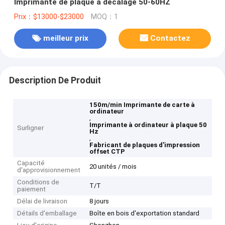
Imprimante de plaque à décalage 50-60HZ
Prix：$13000-$23000
MOQ：1
meilleur prix
Contactez
Description De Produit
150m/min Imprimante de carte à
ordinateur
,
Imprimante à ordinateur à plaque 50
Surligner
Hz
,
Fabricant de plaques d'impression
offset CTP
Capacité
20 unités / mois
d'approvisionnement
Conditions de
T/T
paiement
Délai de livraison
8 jours
Détails d'emballage
Boîte en bois d'exportation standard