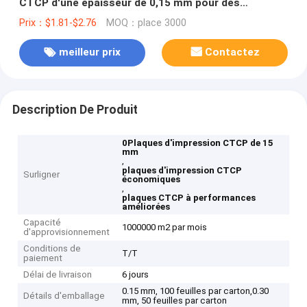
CTCP d'une épaisseur de 0,15 mm pour des
performances améliorées
Prix：$1.81-$2.76
MOQ：place 3000
meilleur prix
Contactez
Description De Produit
0Plaques d'impression CTCP de 15
mm
,
plaques d'impression CTCP
Surligner
économiques
,
plaques CTCP à performances
améliorées
Capacité
1000000 m2 par mois
d'approvisionnement
Conditions de
T/T
paiement
Délai de livraison
6 jours
0.15 mm, 100 feuilles par carton,0.30
Détails d'emballage
mm, 50 feuilles par carton