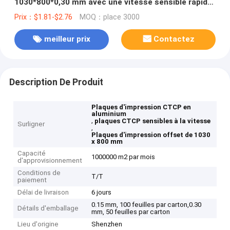
1030*800*0,30 mm avec une vitesse sensible rapide
pour l'impression offset
Prix：$1.81-$2.76
MOQ：place 3000
meilleur prix
Contactez
Description De Produit
Plaques d'impression CTCP en
aluminium
,
plaques CTCP sensibles à la vitesse
Surligner
,
Plaques d'impression offset de 1030
x 800 mm
Capacité
1000000 m2 par mois
d'approvisionnement
Conditions de
T/T
paiement
Délai de livraison
6 jours
0.15 mm, 100 feuilles par carton,0.30
Détails d'emballage
mm, 50 feuilles par carton
Lieu d'origine
Shenzhen