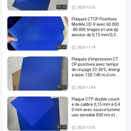
gie laser de 120-140 mJ/
cm2 pour 60 000 à 80 000
Plaques d'impression de CTC
00:26
2025-12-26
tirages
P
Plaques CTCP Positives
Modèle CD-V avec 60 000
-80 000 tirages et une ép
aisseur de 0,15 mm/0,30
mm pour l'impression Co
mputer To Plate
Plaques d'impression de CTC
00:50
2025-11-19
P
Plaques d'impression CT
CP positives avec temps
de rinçage 23-26℃, énergi
e laser 120-140 mJ/cm2
et 60000-80000 tirages
Plaques d'impression de CTC
00:27
2025-12-04
P
Plaque CTP double couch
e de calibre 0,15 mm à 0,4
0 mm avec source lumine
use sensible 830 nm et p
ériode de garantie de 24
mois
Plat de la double couche PCT
00:26
2025-12-26