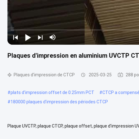
Plaques d'impression en aluminium UVCTP CTC
Plaques d'impression de CTCP
2025-03-25
288 po
#
plats d'impression offset de 0.25mm PCT
#
CTCP a compensé l
#
180000 plaques d'impression des périodes CTCP
Plaque UVCTP, plaque CTCP, plaque offset, plaque d'impression 
le nom de plaque UVCTP. Selon les exigences du client, la couleur du