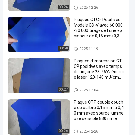
gie laser de 120-140 mJ/
cm2 pour 60 000 à 80 000
Plaques d'impression de CTC
00:26
2025-12-26
tirages
P
Plaques CTCP Positives
Modèle CD-V avec 60 000
-80 000 tirages et une ép
aisseur de 0,15 mm/0,30
mm pour l'impression Co
mputer To Plate
Plaques d'impression de CTC
00:50
2025-11-19
P
Plaques d'impression CT
CP positives avec temps
de rinçage 23-26℃, énergi
e laser 120-140 mJ/cm2
et 60000-80000 tirages
Plaques d'impression de CTC
00:27
2025-12-04
P
Plaque CTP double couch
e de calibre 0,15 mm à 0,4
0 mm avec source lumine
use sensible 830 nm et p
ériode de garantie de 24
mois
Plat de la double couche PCT
00:26
2025-12-26